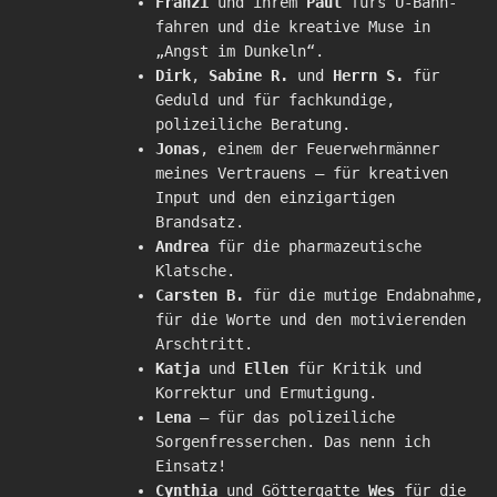
Franzi
und ihrem
Paul
fürs U-Bahn-
fahren und die kreative Muse in
„Angst im Dunkeln“.
Dirk
,
Sabine R.
und
Herrn S.
für
Geduld und für fachkundige,
polizeiliche Beratung.
Jonas
, einem der Feuerwehrmänner
meines Vertrauens – für kreativen
Input und den einzigartigen
Brandsatz.
Andrea
für die pharmazeutische
Klatsche.
Carsten B.
für die mutige Endabnahme,
für die Worte und den motivierenden
Arschtritt.
Katja
und
Ellen
für Kritik und
Korrektur und Ermutigung.
Lena
– für das polizeiliche
Sorgenfresserchen. Das nenn ich
Einsatz!
Cynthia
und Göttergatte
Wes
für die