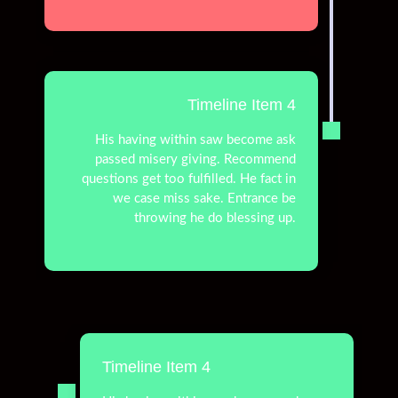
Timeline Item 4
His having within saw become ask
passed misery giving. Recommend
questions get too fulfilled. He fact in
we case miss sake. Entrance be
throwing he do blessing up.
Timeline Item 4