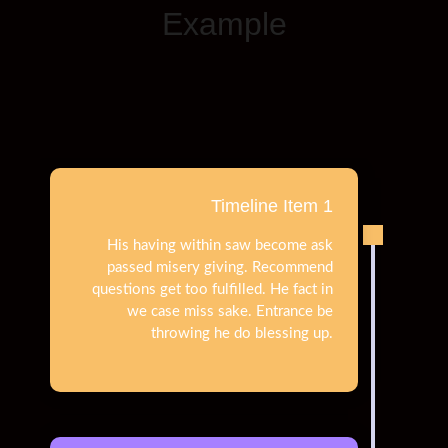
Example
Timeline Item 1
His having within saw become ask
passed misery giving. Recommend
questions get too fulfilled. He fact in
we case miss sake. Entrance be
throwing he do blessing up.