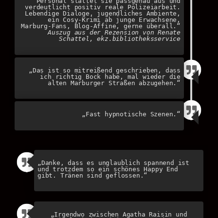
Personal stattet sie passgenau aus und
verdeutlicht positiv reale Polizeiarbeit.
Lebendige Dialoge, jugendliches Ambiente,
ein Cosy-Krimi ab junge Erwachsene,
Marburg-Fans, Blog-Affine, gerne überall.“
Auszug aus der Rezension von Renate
Schattel, ekz.bibliotheksservice
„Das ist so mitreißend geschrieben, dass
ich richtig Bock habe, mal wieder die
alten Marburger Straßen abzugehen.“
„Fast hypnotische Szenen.“
„Danke, dass es unglaublich spannend ist
und trotzdem so ein schönes Happy End
gibt. Tränen sind geflossen.“
„Irgendwo zwischen Agatha Raisin und